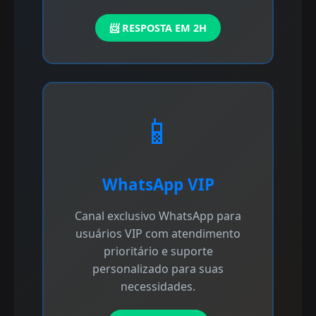
📨 RESPOSTA EM 2H
📱
WhatsApp VIP
Canal exclusivo WhatsApp para
usuários VIP com atendimento
prioritário e suporte
personalizado para suas
necessidades.