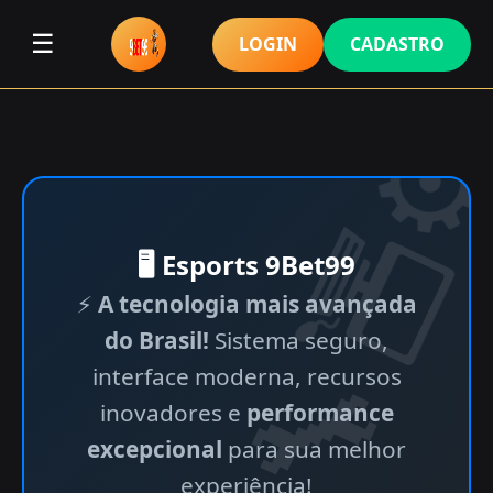
☰
LOGIN
CADASTRO
🖥 Esports 9Bet99
⚡
A tecnologia mais avançada
do Brasil!
Sistema seguro,
interface moderna, recursos
inovadores e
performance
excepcional
para sua melhor
experiência!