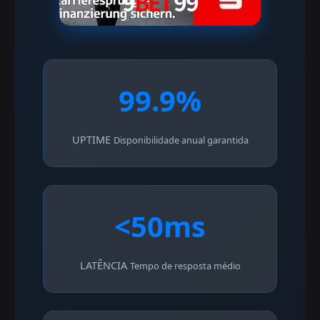
99.9%
UPTIME
Disponibilidade anual garantida
<50ms
LATÊNCIA
Tempo de resposta médio