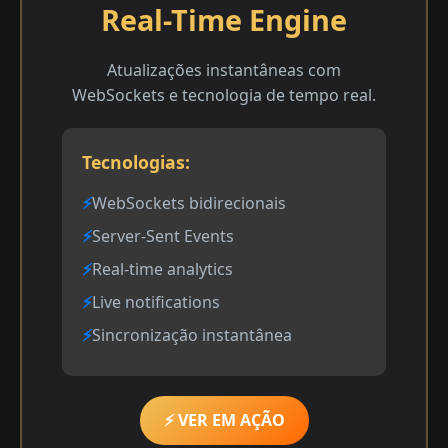
Real-Time Engine
Atualizações instantâneas com
WebSockets e tecnologia de tempo real.
Tecnologias:
WebSockets bidirecionais
Server-Sent Events
Real-time analytics
Live notifications
Sincronização instantânea
⚡ VER EM AÇÃO