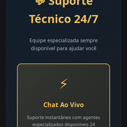
💬 Suporte
Técnico 24/7
Equipe especializada sempre
disponível para ajudar você
⚡
Chat Ao Vivo
Suporte instantâneo com agentes
especializados disponíveis 24