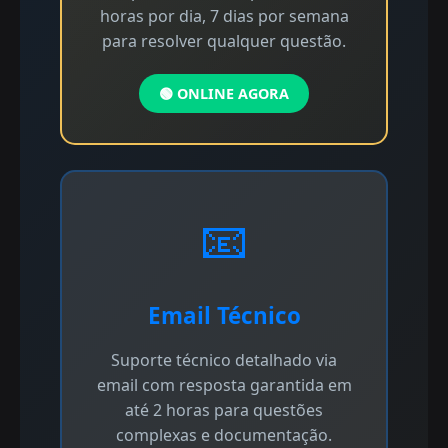
horas por dia, 7 dias por semana
para resolver qualquer questão.
🟢 ONLINE AGORA
📧
Email Técnico
Suporte técnico detalhado via
email com resposta garantida em
até 2 horas para questões
complexas e documentação.