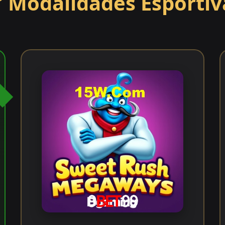
 Modalidades Esportiv