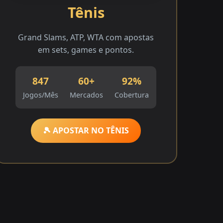
Tênis
Grand Slams, ATP, WTA com apostas
em sets, games e pontos.
847
60+
92%
Jogos/Mês
Mercados
Cobertura
🎾 APOSTAR NO TÊNIS