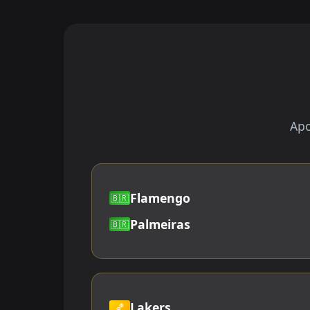
Apo
Flamengo
🇧🇷
Palmeiras
🇧🇷
Lakers
🏀