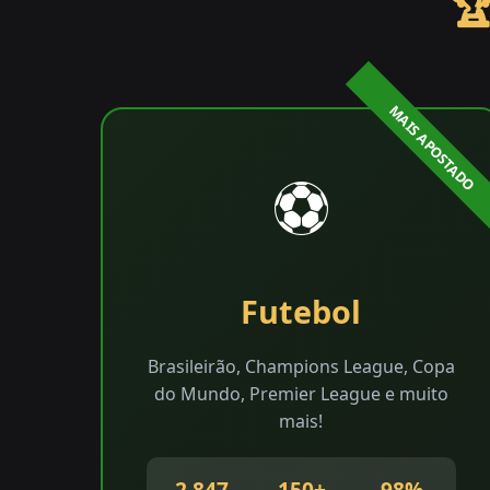

⚽
Futebol
Brasileirão, Champions League, Copa
do Mundo, Premier League e muito
mais!
2.847
150+
98%