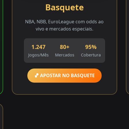
Basquete
NBA, NBB, EuroLeague com odds ao
vivo e mercados especiais.
1.247
80+
95%
Jogos/Mês
Mercados
Cobertura
🏀 APOSTAR NO BASQUETE