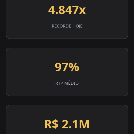
4.847x
RECORDE HOJE
97%
RTP MÉDIO
R$ 2.1M