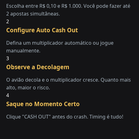
Escolha entre R$ 0,10 e R$ 1.000. Você pode fazer até
2 apostas simultâneas.
2
Configure Auto Cash Out
Defina um multiplicador automático ou jogue
manualmente.
3
Observe a Decolagem
O avião decola e o multiplicador cresce. Quanto mais
alto, maior o risco.
4
Saque no Momento Certo
Clique "CASH OUT" antes do crash. Timing é tudo!