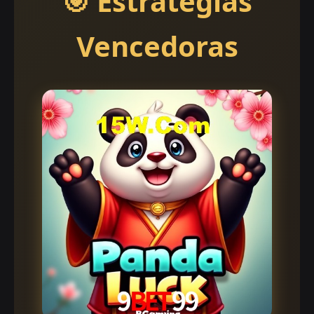
🎯 Estratégias
Vencedoras