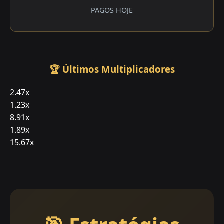
PAGOS HOJE
🏆 Últimos Multiplicadores
2.47x
1.23x
8.91x
1.89x
15.67x