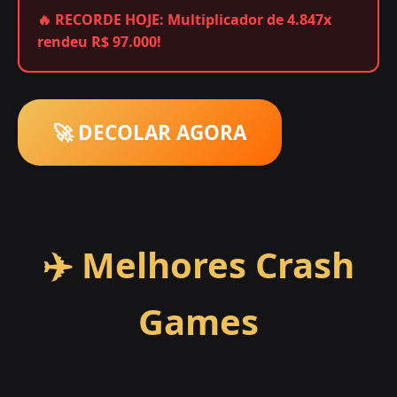
🔥
RECORDE HOJE:
Multiplicador de 4.847x
rendeu R$ 97.000!
🚀 DECOLAR AGORA
✈️ Melhores Crash
Games