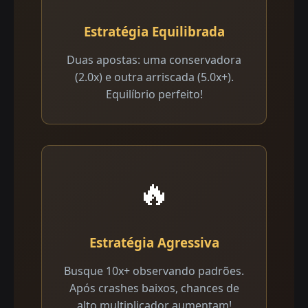
Estratégia Equilibrada
Duas apostas: uma conservadora
(2.0x) e outra arriscada (5.0x+).
Equilíbrio perfeito!
🔥
Estratégia Agressiva
Busque 10x+ observando padrões.
Após crashes baixos, chances de
alto multiplicador aumentam!