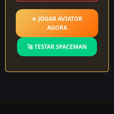
✈️ JOGAR AVIATOR
AGORA
🚀 TESTAR SPACEMAN