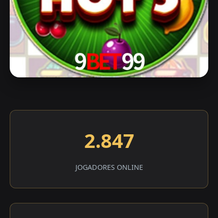
2.847
JOGADORES ONLINE