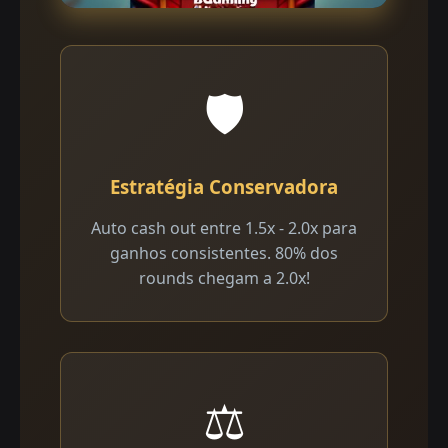
🛡️
Estratégia Conservadora
Auto cash out entre 1.5x - 2.0x para
ganhos consistentes. 80% dos
rounds chegam a 2.0x!
⚖️