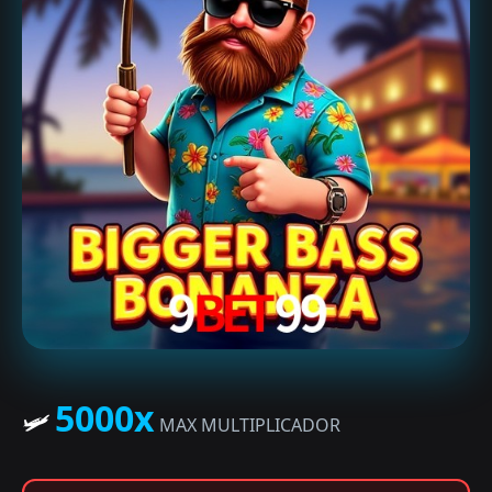
5000x
🛩️
MAX MULTIPLICADOR