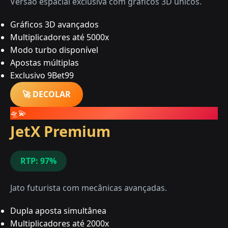
Versão espacial exclusiva com gráficos 3D únicos.
Gráficos 3D avançados
Multiplicadores até 5000x
Modo turbo disponível
Apostas múltiplas
Exclusivo 9Bet99
🚀 DECOLAR
🛸💫
JetX Premium
RTP: 97%
Jato futurista com mecânicas avançadas.
Dupla aposta simultânea
Multiplicadores até 2000x