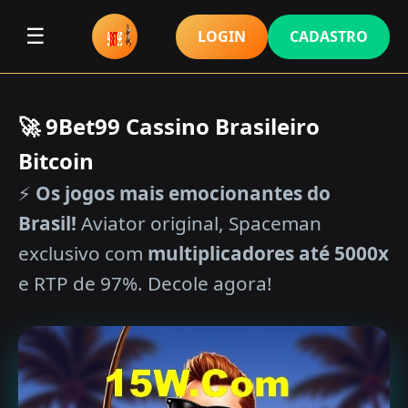
☰
LOGIN
CADASTRO
🚀 9Bet99 Cassino Brasileiro
Bitcoin
⚡
Os jogos mais emocionantes do
Brasil!
Aviator original, Spaceman
exclusivo com
multiplicadores até 5000x
e RTP de 97%. Decole agora!