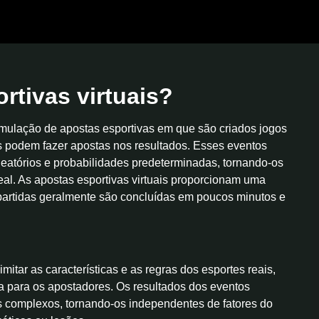
rtivas virtuais?
imulação de apostas esportivas em que são criados jogos
 podem fazer apostas nos resultados. Esses eventos
eatórios e probabilidades predeterminadas, tornando-os
al. As apostas esportivas virtuais proporcionam uma
s partidas geralmente são concluídas em poucos minutos e
mitar as características e as regras dos esportes reais,
a para os apostadores. Os resultados dos eventos
os complexos, tornando-os independentes de fatores do