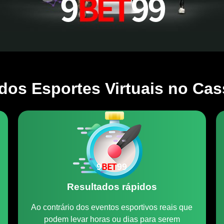
dos Esportes Virtuais no Ca
Resultados rápidos
Ao contrário dos eventos esportivos reais que
podem levar horas ou dias para serem