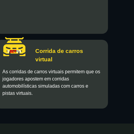
Corrida de carros
virtual
As corridas de carros virtuais permitem que os
jogadores apostem em corridas
automobilísticas simuladas com carros e
pistas virtuais.