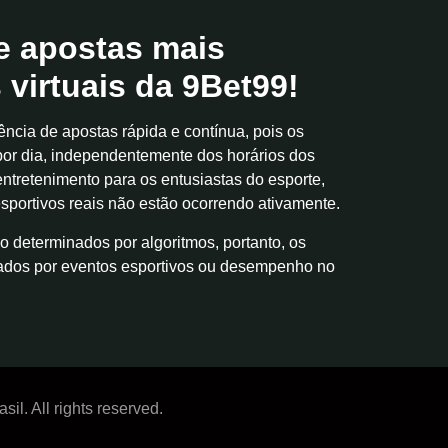
de apostas mais
virtuais da 9Bet99!
ncia de apostas rápida e contínua, pois os
 por dia, independentemente dos horários dos
entretenimento para os entusiastas do esporte,
sportivos reais não estão ocorrendo ativamente.
o determinados por algoritmos, portanto, os
ciados por eventos esportivos ou desempenho no
l. All rights reserved.