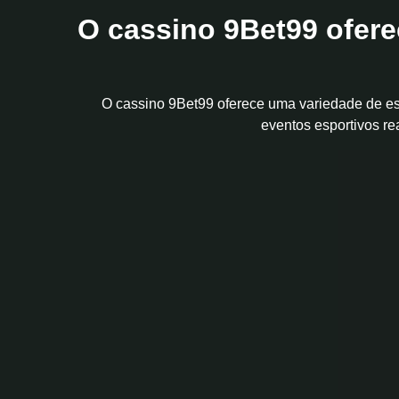
O cassino 9Bet99 ofere
O cassino 9Bet99 oferece uma variedade de esp
eventos esportivos re