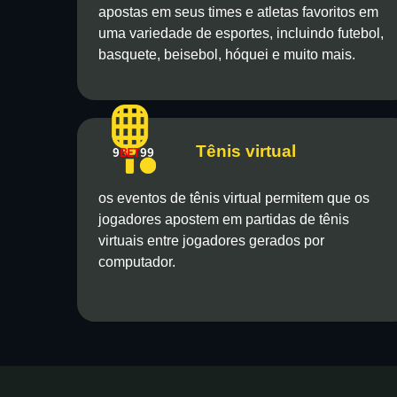
apostas em seus times e atletas favoritos em
uma variedade de esportes, incluindo futebol,
basquete, beisebol, hóquei e muito mais.
Tênis virtual
os eventos de tênis virtual permitem que os
jogadores apostem em partidas de tênis
virtuais entre jogadores gerados por
computador.