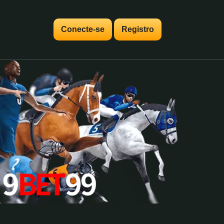
Conecte-se
Registro