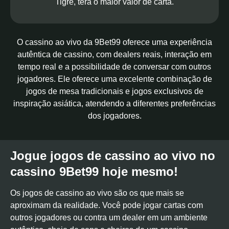
Tigre, terá o maior valor de carta.
O cassino ao vivo da 9Bet99 oferece uma experiência
autêntica de cassino, com dealers reais, interação em
tempo real e a possibilidade de conversar com outros
jogadores. Ele oferece uma excelente combinação de
jogos de mesa tradicionais e jogos exclusivos de
inspiração asiática, atendendo a diferentes preferências
dos jogadores.
Jogue jogos de cassino ao vivo no
cassino 9Bet99 hoje mesmo!
Os jogos de cassino ao vivo são os que mais se
aproximam da realidade. Você pode jogar cartas com
outros jogadores ou contra um dealer em um ambiente