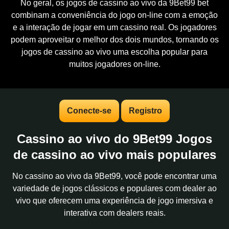
No geral, os jogos de cassino ao vivo da 9Bet99 bet
combinam a conveniência do jogo on-line com a emoção
e a interação de jogar em um cassino real. Os jogadores
podem aproveitar o melhor dos dois mundos, tornando os
jogos de cassino ao vivo uma escolha popular para
muitos jogadores on-line.
Conecte-se
Registro
Cassino ao vivo do 9Bet99 Jogos
de cassino ao vivo mais populares
No cassino ao vivo da 9Bet99, você pode encontrar uma
variedade de jogos clássicos e populares com dealer ao
vivo que oferecem uma experiência de jogo imersiva e
interativa com dealers reais.