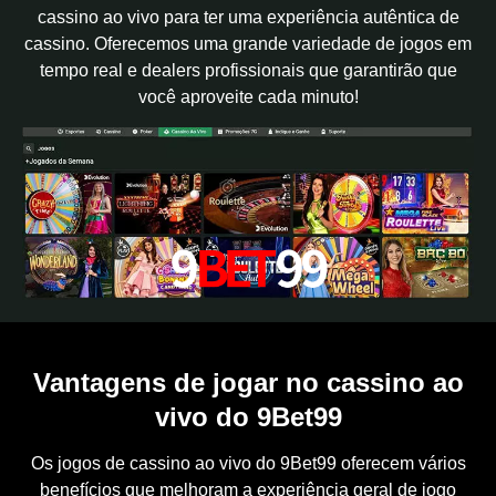
cassino ao vivo para ter uma experiência autêntica de
cassino. Oferecemos uma grande variedade de jogos em
tempo real e dealers profissionais que garantirão que
você aproveite cada minuto!
Vantagens de jogar no cassino ao
vivo do 9Bet99
Os jogos de cassino ao vivo do 9Bet99 oferecem vários
benefícios que melhoram a experiência geral de jogo