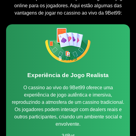
online para os jogadores. Aqui estão algumas das
vantagens de jogar no cassino ao vivo da 9Bet99:
Experiência de Jogo Realista
O cassino ao vivo do 9Bet99 oferece uma
experiência de jogo autêntica e imersiva,
reproduzindo a atmosfera de um cassino tradicional.
Os jogadores podem interagir com dealers reais e
outros participantes, criando um ambiente social e
envolvente.
34Bet