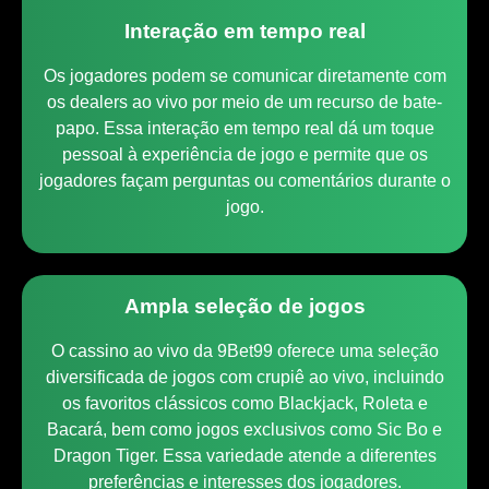
Interação em tempo real
Os jogadores podem se comunicar diretamente com
os dealers ao vivo por meio de um recurso de bate-
papo. Essa interação em tempo real dá um toque
pessoal à experiência de jogo e permite que os
jogadores façam perguntas ou comentários durante o
jogo.
Ampla seleção de jogos
O cassino ao vivo da 9Bet99 oferece uma seleção
diversificada de jogos com crupiê ao vivo, incluindo
os favoritos clássicos como Blackjack, Roleta e
Bacará, bem como jogos exclusivos como Sic Bo e
Dragon Tiger. Essa variedade atende a diferentes
preferências e interesses dos jogadores.