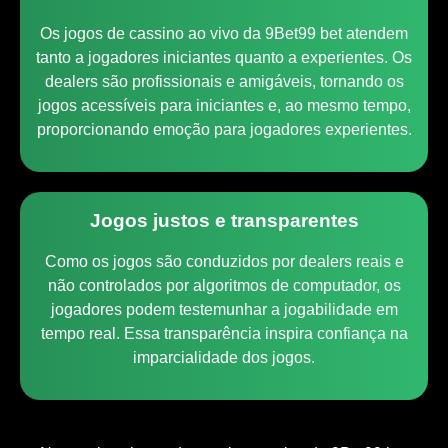
Os jogos de cassino ao vivo da 9Bet99 bet atendem
tanto a jogadores iniciantes quanto a experientes. Os
dealers são profissionais e amigáveis, tornando os
jogos acessíveis para iniciantes e, ao mesmo tempo,
proporcionando emoção para jogadores experientes.
Jogos justos e transparentes
Como os jogos são conduzidos por dealers reais e
não controlados por algoritmos de computador, os
jogadores podem testemunhar a jogabilidade em
tempo real. Essa transparência inspira confiança na
imparcialidade dos jogos.