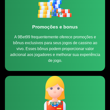
Promoções e bonus
A 9Bet99 frequentemente oferece promoções e
bônus exclusivos para seus jogos de cassino ao
vivo. Esses bônus podem proporcionar valor
adicional aos jogadores e melhorar sua experiência
de jogo.