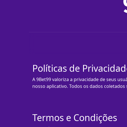
Políticas de Privacida
A 9Bet99 valoriza a privacidade de seus us
nosso aplicativo. Todos os dados coletados 
Termos e Condições