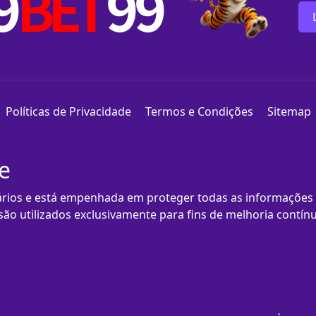
Políticas de Privacidade
Termos e Condições
Sitemap
de
uários e está empenhada em proteger todas as informações
são utilizados exclusivamente para fins de melhoria contín