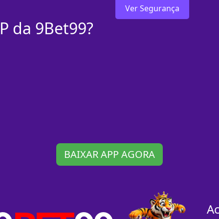
Ver Segurança
PP da 9Bet99?
BAIXAR APP AGORA
A