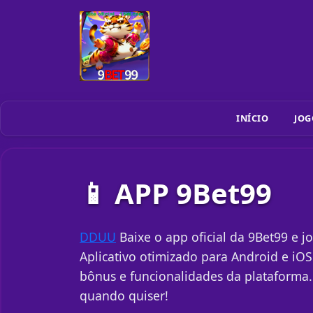
INÍCIO
JOG
📱 APP 9Bet99
DDUU
Baixe o app oficial da 9Bet99 e 
Aplicativo otimizado para Android e iOS
bônus e funcionalidades da plataforma.
quando quiser!