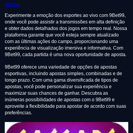
488Bet
Experimente a emoção dos esportes ao vivo com 9Bet99,
onde você pode assistir a transmissões em alta definição
e obter dados detalhados dos jogos em tempo real. Nossa
plataforma garante que você esteja sempre atualizado
com as últimas ações do campo, proporcionando uma
experiência de visualização imersiva e informativa. Com
9Bet99, cada partida é uma nova oportunidade de aposta.
9Bet99 oferece uma variedade de opções de apostas
esportivas, incluindo apostas simples, combinadas e de
longo prazo. Com uma gama diversificada de tipos de
apostas, você pode personalizar sua experiência e
maximizar suas chances de ganhar. Descubra as
inúmeras possibilidades de apostas com o 9Bet99 e
aproveite a flexibilidade para apostar de acordo com suas
preferências.