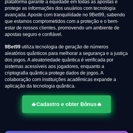
plataforma garante a equidade em todas as apostas e
protege as informações dos usuários com tecnologia
avançada. Aposte com tranquilidade no 9Bet99, sabendo
que estamos comprometidos com a proteção e o bem-
estar de nossos clientes, promovendo um ambiente de
apostas seguro e confiável.
9Bet99
utiliza tecnologia de geração de números
aleatórios quânticos para melhorar a segurança e a justiça
dos jogos. A aleatoriedade quântica é verificada por
sistemas acessíveis aos jogadores, enquanto a
criptografia quântica protege dados de jogos. A
colaboração com instituições acadêmicas expande a
aplicação da tecnologia quântica.
🔥Cadastro e obter Bônus🔥