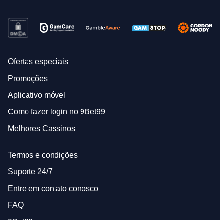
Ofertas especiais
Promoções
Aplicativo móvel
Como fazer login no 9Bet99
Melhores Cassinos
Termos e condições
Suporte 24/7
Entre em contato conosco
FAQ