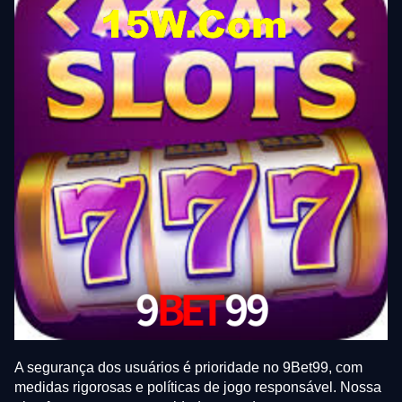
A segurança dos usuários é prioridade no 9Bet99, com
medidas rigorosas e políticas de jogo responsável. Nossa